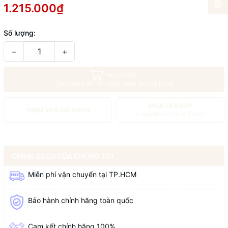
1.215.000₫
Số lượng:
−
+
MUA NGAY
Giao hàng tận nơi hoặc nhận tại cửa hàng
MUA TRẢ GÓP
THÊM VÀO GIỎ HÀNG
Duyệt hồ sơ trong 5 phút
CHÍNH SÁCH CỦA CHÚNG TÔI
Miễn phí vận chuyển tại TP.HCM
Bảo hành chính hãng toàn quốc
Cam kết chính hãng 100%