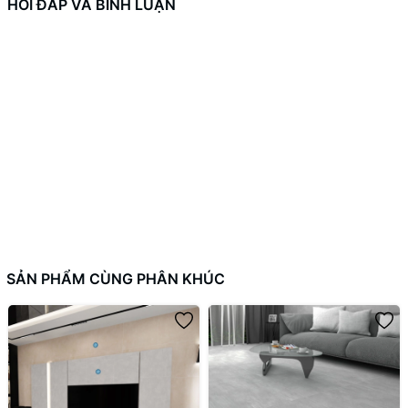
HỎI ĐÁP VÀ BÌNH LUẬN
Mã sản phẩm
Chủng loại
Màu sắc
Chất liệu
SẢN PHẨM CÙNG PHÂN KHÚC
Có thể kết hợp
Công nghệ
Kích thước