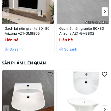
Cách thức lắp đặt
Gạch lát nền granite 80x80
Gạch lát nền granite 80x80
Arizona AZ1-GM8805
Arizona AZ1-GM8802
Ưu điểm
Liên hệ
Liên hệ
SẢN PHẨM LIÊN QUAN
Bảo hành
Thương hiệu
Sản xuất tại