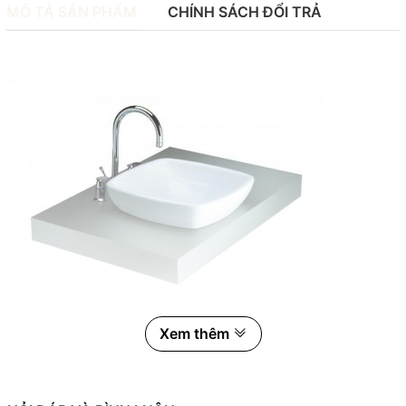
MÔ TẢ SẢN PHẨM
CHÍNH SÁCH ĐỔI TRẢ
Xem thêm
Chậu rửa lavabo COTTO C0003