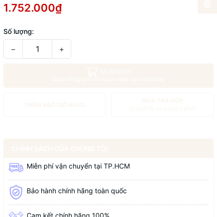
1.752.000₫
Số lượng:
−
+
MUA NGAY
Giao hàng tận nơi hoặc nhận tại cửa hàng
MUA TRẢ GÓP
THÊM VÀO GIỎ HÀNG
Duyệt hồ sơ trong 5 phút
CHÍNH SÁCH CỦA CHÚNG TÔI
Miễn phí vận chuyển tại TP.HCM
Bảo hành chính hãng toàn quốc
Cam kết chính hãng 100%