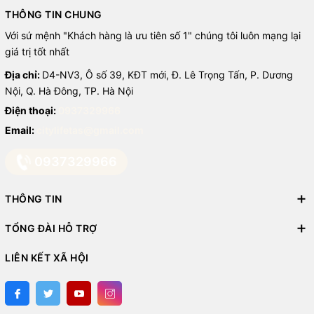
THÔNG TIN CHUNG
Với sứ mệnh "Khách hàng là ưu tiên số 1" chúng tôi luôn mạng lại
giá trị tốt nhất
Địa chỉ:
D4-NV3, Ô số 39, KĐT mới, Đ. Lê Trọng Tấn, P. Dương
Nội, Q. Hà Đông, TP. Hà Nội
Điện thoại:
0937329966
Email:
citylifetas@gmail.com
0937329966
THÔNG TIN
TỔNG ĐÀI HỖ TRỢ
LIÊN KẾT XÃ HỘI