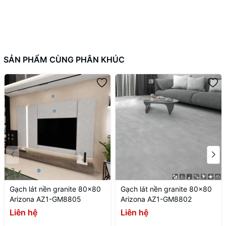
SẢN PHẨM CÙNG PHÂN KHÚC
CT 5085-01N
Mã sản phẩm
Nhóm sản phẩm
Gạch Toko 500x850
Gạch Ceramic
Gạch lát nền granite 80x80
Gạch lát nền granite 80x80
Chủng loại
Arizona AZ1-GM8805
Arizona AZ1-GM8802
TOKO
Tên thương hiệu
Liên hệ
Liên hệ