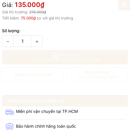
135.000₫
Giá:
Giá thị trường:
210.000₫
Tiết kiệm:
75.000₫
so với giá thị trường
Số lượng:
−
+
MUA NGAY
Giao hàng tận nơi hoặc nhận tại cửa hàng
MUA TRẢ GÓP
THÊM VÀO GIỎ HÀNG
Duyệt hồ sơ trong 5 phút
CHÍNH SÁCH CỦA CHÚNG TÔI
Miễn phí vận chuyển tại TP.HCM
Bảo hành chính hãng toàn quốc