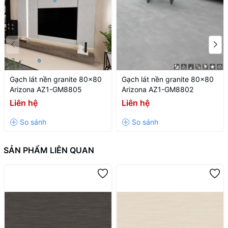
- Công nghệ in kỹ thuật số tiên tiến từ Châu Âu cho ra sản phẩm
gạch siêu bóng, chống thấm tốt, chống bám bẩn.
- Sản phẩm là sự lựa chọn hoàn hảo cho không gian nhà tắm,
phòng vệ sinh, bếp, phòng khách...
Lưu ý
Gạch lát nền granite 80x80
Gạch lát nền granite 80x80
Arizona AZ1-GM8805
Arizona AZ1-GM8802
+ Hình ảnh quý khách đang xem có thể khác đôi chút với thực tế
Liên hệ
Liên hệ
do công nghệ in ấn
+ Đơn giá trên là đơn giá tính theo m2, đã bao gồm VAT, sản phẩm
chính hãng A1
SẢN PHẨM LIÊN QUAN
Quý khách hãy đến các hệ thống đại lý chính thức của Viglacera
gần nhất, hoặc tới ngay các Showorom Viglacera của Citylife
để xem sản phẩm
gạch Viglacera KT3601
trên thực tế và rất
nhiều các sản phẩm gạch ốp tường Viglacera khác.
Citylife cam kết: