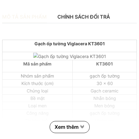
MÔ TẢ SẢN PHẨM
CHÍNH SÁCH ĐỔI TRẢ
Gạch ốp tường Viglacera KT3601
Mã sản phẩm
KT3601
Nhóm sản phẩm
gạch ốp tường
Kích thước (cm)
30 x 60
Chủng loại
Gạch ceramic
Bề mặt
Nhẵn bóng
Loại men
Men bóng
Công năng
gạch ốp tường
Thương hiệu
Viglacera
Xem thêm
Xuất xứ
Việt Nam
Quy cách đóng gói gạch Ceramic 300x600