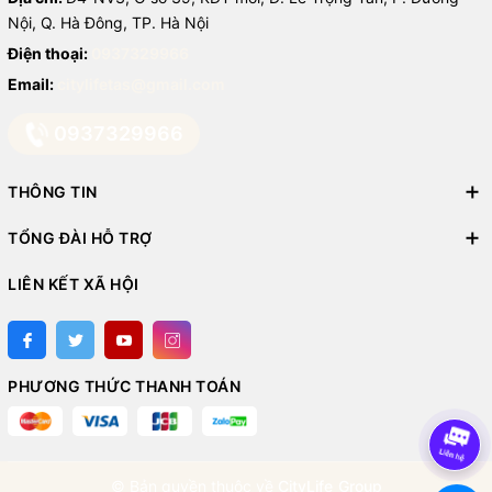
Nội, Q. Hà Đông, TP. Hà Nội
Điện thoại:
0937329966
Email:
citylifetas@gmail.com
0937329966
THÔNG TIN
TỔNG ĐÀI HỖ TRỢ
LIÊN KẾT XÃ HỘI
PHƯƠNG THỨC THANH TOÁN
© Bản quyền thuộc về
CityLife_Group