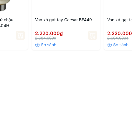
sứ chậu
Van xả gạt tay Caesar BF449
Van xả gạt 
404H
2.220.000₫
2.220.00
 Nội
2.684.000₫
2.684.000₫
giá tốt nhất