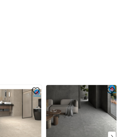
aesar
p với bồn cầu
iện đại
 năng xả
 MPa