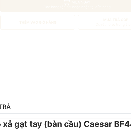
MUA NGAY
Giao hàng tận nơi hoặc nhận tại cửa hàng
MUA TRẢ GÓP
THÊM VÀO GIỎ HÀNG
Duyệt hồ sơ trong 5 p
TRẢ
 xả gạt tay (bàn cầu) Caesar BF