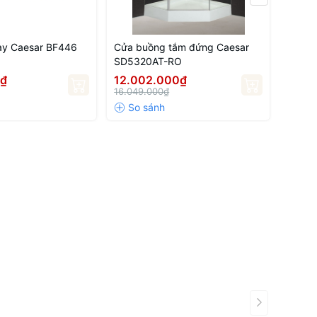
tay Caesar BF446
Cửa buồng tắm đứng Caesar
Cửa t
SD5320AT-RO
SD432
0₫
12.002.000₫
11.7
16.049.000₫
15.73