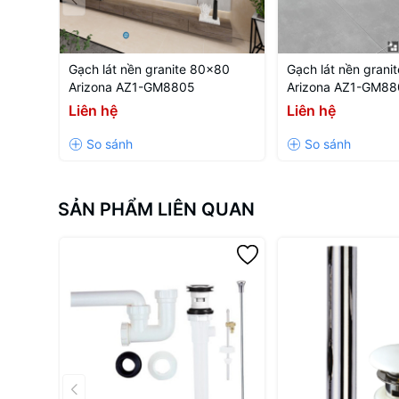
Áp lực nước
Thương hiệu
Công nghệ
Gạch lát nền granite 80x80
Gạch lát nền grani
Xuất xứ
Arizona AZ1-GM8805
Arizona AZ1-GM88
Liên hệ
Liên hệ
Thiết bị vệ sinh Caesar 
Bạn đang có nhu cầu muốn mua thiết bị vệ sinh? Bạn đã tìm 
bạn không nhanh tay lựa chọn ngay bộ xả tay gạt
Caesar
SẢN PHẨM LIÊN QUAN
Thiết bị vệ sinh Caesar là thương hiệu đến từ Đài Loan v
Để mua bộ xả tay gạt
Caesar BF443
chính hãng và có giá 
Đến với Caesar Citylife mua
bộ xả gạt Caesar BF443
bạn h
Những lợi ích khi mua phụ kiệ
+ Sản phẩm chính hãng, Bảo hành chính hãng