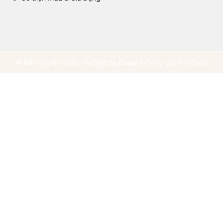
© Bản quyền thuộc về
CityLife_Group
|
Cung cấp bởi
Sapo