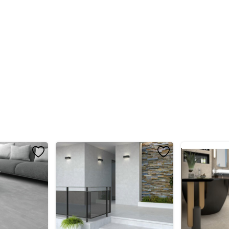
BF443
Inox
Thiết bị vệ sinh C
Dễ dàng lặp đặt khi kết hợ
Thiết kế sang trọng, h
Dễ dàng sử dụng chức
Niken, Crom
0.07 MPa ~ 0.75