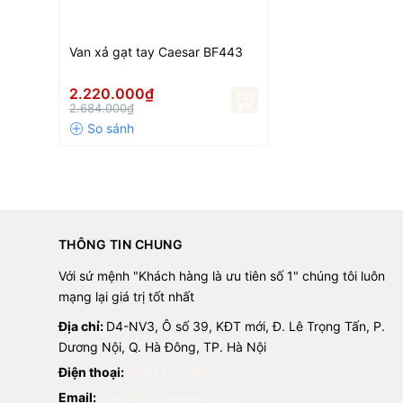
Van xả gạt tay Caesar BF443
2.220.000₫
2.684.000₫
THÔNG TIN CHUNG
Với sứ mệnh "Khách hàng là ưu tiên số 1" chúng tôi luôn
mạng lại giá trị tốt nhất
Địa chỉ:
D4-NV3, Ô số 39, KĐT mới, Đ. Lê Trọng Tấn, P.
Dương Nội, Q. Hà Đông, TP. Hà Nội
Điện thoại:
0937329966
Email:
citylifetas@gmail.com