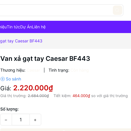
hiệu
Tin tức
Dự Án
Liên hệ
 gạt tay Caesar BF443
Van xả gạt tay Caesar BF443
Thương hiệu:
Caesar
|
Tình trạng:
Còn hàng
2.220.000₫
Giá:
Giá thị trường:
2.684.000₫
Tiết kiệm:
464.000₫
so với giá thị trường
Số lượng:
−
+