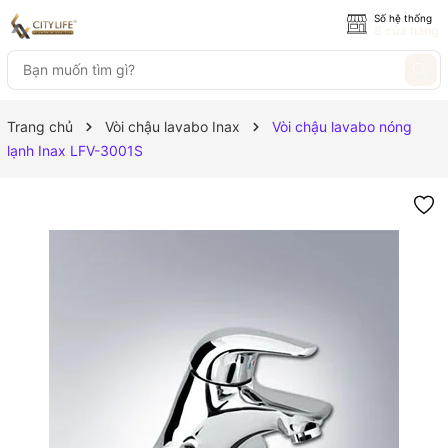
Số hệ thống
8 cửa hàng
Trang chủ
Vòi chậu lavabo Inax
Vòi chậu lavabo nóng
lạnh Inax LFV-3001S