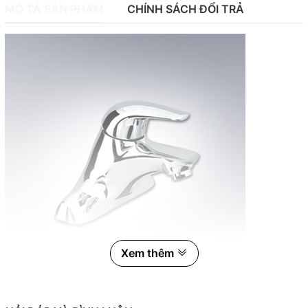
MÔ TẢ SẢN PHẨM
CHÍNH SÁCH ĐỔI TRẢ
Xem thêm
Vòi chậu lavabo nóng lạnh Inax LFV-3001S