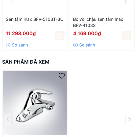
quốc bởi chất lượng sản phẩm tốt, giá thành hợp lý và chế độ bảo
hành chính hãng.
Sen tắm Inax BFV-5103T-3C
Bộ vòi chậu sen tắm Inax
BFV-4103S
11.293.000₫
4.169.000₫
SẢN PHẨM ĐÃ XEM