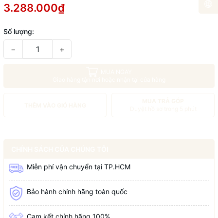
3.288.000₫
Số lượng:
−
+
MUA NGAY
Giao hàng tận nơi hoặc nhận tại cửa hàng
MUA TRẢ GÓP
THÊM VÀO GIỎ HÀNG
Duyệt hồ sơ trong 5 phút
CHÍNH SÁCH CỦA CHÚNG TÔI
Miễn phí vận chuyển tại TP.HCM
Bảo hành chính hãng toàn quốc
Cam kết chính hãng 100%