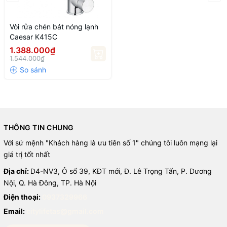
Vòi rửa chén bát nóng lạnh
Caesar K415C
1.388.000₫
1.544.000₫
THÔNG TIN CHUNG
Với sứ mệnh "Khách hàng là ưu tiên số 1" chúng tôi luôn mạng lại
giá trị tốt nhất
Địa chỉ:
D4-NV3, Ô số 39, KĐT mới, Đ. Lê Trọng Tấn, P. Dương
Nội, Q. Hà Đông, TP. Hà Nội
Điện thoại:
0937329966
Email:
citylifetas@gmail.com