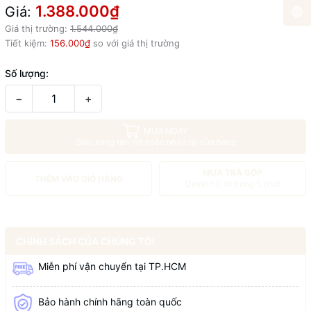
1.388.000₫
Giá:
Giá thị trường:
1.544.000₫
Tiết kiệm:
156.000₫
so với giá thị trường
Số lượng:
−
+
MUA NGAY
Giao hàng tận nơi hoặc nhận tại cửa hàng
MUA TRẢ GÓP
THÊM VÀO GIỎ HÀNG
Duyệt hồ sơ trong 5 phút
CHÍNH SÁCH CỦA CHÚNG TÔI
Miễn phí vận chuyển tại TP.HCM
Bảo hành chính hãng toàn quốc