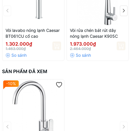
Vòi lavabo nóng lạnh Caesar
Vòi rửa chén bát rút dây
BT061CU cổ cao
nóng lạnh Caesar K905C
1.302.000₫
1.973.000₫
1.463.000₫
2.464.000₫
SẢN PHẨM ĐÃ XEM
-10%